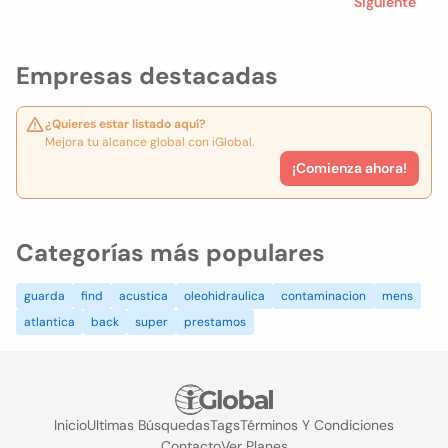
Siguiente
Empresas destacadas
¿Quieres estar listado aquí?
Mejora tu alcance global con iGlobal.
¡Comienza ahora!
Categorías más populares
guarda
find
acustica
oleohidraulica
contaminacion
mens
atlantica
back
super
prestamos
Inicio
Ultimas Búsquedas
Tags
Términos Y Condiciones
Contacto
Ver Planes