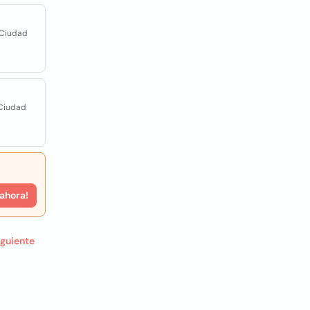
 Ciudad
 Ciudad
 ahora!
iguiente