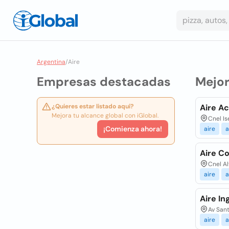
Argentina
/
Aire
Empresas destacadas
Mejo
¿Quieres estar listado aquí?
Aire A
Mejora tu alcance global con iGlobal.
Cnel Is
¡Comienza ahora!
aire
a
Aire Co
Cnel A
aire
a
Aire In
Av San
aire
a