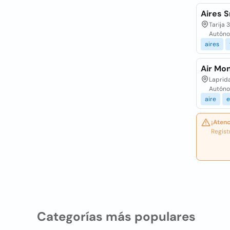
Aires S
Tarija 
Autóno
aires
Air Mo
Laprid
Autóno
aire
e
¡Atenc
Regist
Categorías más populares