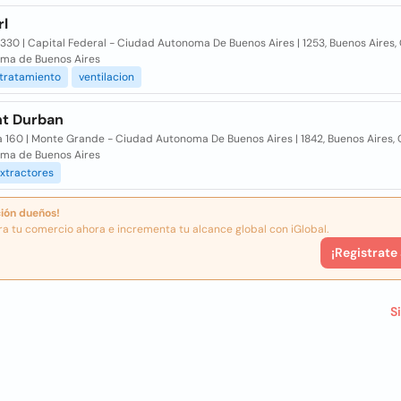
rl
3330 | Capital Federal - Ciudad Autonoma De Buenos Aires | 1253, Buenos Aires,
ma de Buenos Aires
tratamiento
ventilacion
nt Durban
a 160 | Monte Grande - Ciudad Autonoma De Buenos Aires | 1842, Buenos Aires,
ma de Buenos Aires
xtractores
ión dueños!
ra tu comercio ahora e incrementa tu alcance global con iGlobal.
¡Registrate
S