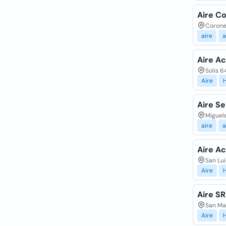
Aire Co
Coronel
aire
a
Aire Ac
Solis 6
Aire
Aire Se
Miguele
aire
a
Aire Ac
San Lui
Aire
Aire SR
San Mar
Aire