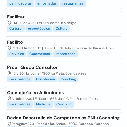
panificadoras
empanadas
restaurantes
Facilitar
J M Guido 426 | 8500, Viedma, Río Negro
Cultural
espectáculos
Cultura
Facilito
Padre Elizalde 100 | B1702, Ciudadela, Provincia de Buenos Aires
Servicios
Contratistas
Impresiones
Proar Grupo Consultor
48 y 30 | La Loma | 1900, La Plata, Buenos Aires
Facilitadores
Orientación
Coaching
Consejería en Adicciones
A Nobel 1230 | El Talar | 1665, José C Paz, Buenos Aires
Facilitadores
Medicina
Coaching
Dedco Desarrollo de Competencias PNL+Coaching
Paraguay 320 | Paso de los Andes | 5000, Córdoba, Córdoba