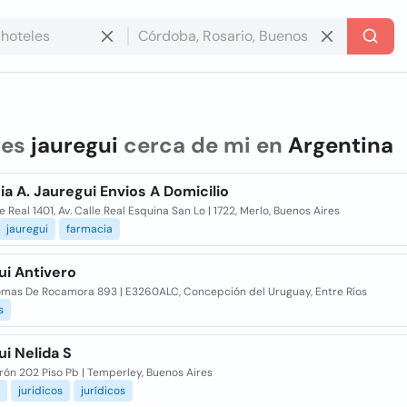
res
jauregui
cerca de mi en
Argentina
a A. Jauregui Envios A Domicilio
le Real 1401, Av. Calle Real Esquina San Lo | 1722, Merlo, Buenos Aires
jauregui
farmacia
ui Antivero
omas De Rocamora 893 | E3260ALC, Concepción del Uruguay, Entre Ríos
s
i Nelida S
rón 202 Piso Pb | Temperley, Buenos Aires
juridicos
jurídicos