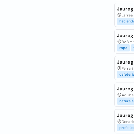
Jauregu
Larrea 
haciend
Jaureg
Bv B Mi
ropa
Jaureg
Ferrari
cafeterí
Jaureg
Av Libe
naturale
Jauregu
Donado 
profesio