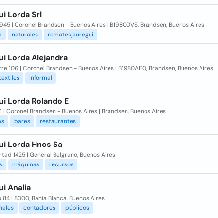
i Lorda Srl
945 | Coronel Brandsen - Buenos Aires | B1980DVS, Brandsen, Buenos Aires
a
naturales
rematesjauregui
ui Lorda Alejandra
tre 106 | Coronel Brandsen - Buenos Aires | B1980AEO, Brandsen, Buenos Aires
textiles
informal
ui Lorda Rolando E
 1 | Coronel Brandsen - Buenos Aires | Brandsen, Buenos Aires
as
bares
restaurantes
ui Lorda Hnos Sa
rtad 1425 | General Belgrano, Buenos Aires
s
máquinas
recursos
i Analia
84 | 8000, Bahía Blanca, Buenos Aires
nales
contadores
públicos