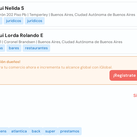
i Nelida S
erón 202 Piso Pb | Temperley | Buenos Aires, Ciudad Autónoma de Buenos Aires
juridicos
jurídicos
ui Lorda Rolando E
 1 | Coronel Brandsen | Buenos Aires, Ciudad Autónoma de Buenos Aires
as
bares
restaurantes
ión dueños!
ra tu comercio ahora e incrementa tu alcance global con iGlobal.
¡Registrate
S
ens
atlantica
back
super
prestamos