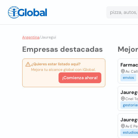
Argentina
/
Jauregui
Empresas destacadas
Mejo
¿Quieres estar listado aquí?
Farmaci
Mejora tu alcance global con iGlobal.
Av. Cal
¡Comienza ahora!
envios
Jaureg
Cnel T
gestoria
Jauregu
Av E Pe
estudios