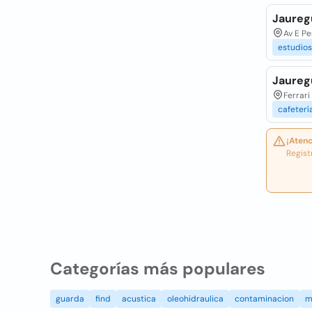
Jauregu
Av E P
estudios
Jaureg
Ferrari
cafeterí
¡Atenc
Regist
Categorías más populares
guarda
find
acustica
oleohidraulica
contaminacion
m