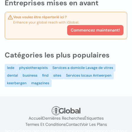
Entreprises mises en avant
Vous voulez être répertorié ici ?
Enhance your global reach with iGlobal.
Commencez maintenant!
Catégories les plus populaires
lede
physiotherapists
Services a domicile Lavage de vitres
dental
business
find
sites
Services locaux Antwerpen
keerbergen
magazines
Accueil
Dernières Recherches
Étiquettes
Termes Et Conditions
Contact
Voir Les Plans
Nous utilisons des cookies pour améliorer l'expérience utilisateur