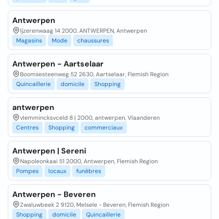
Antwerpen
Ijzerenwaag 14 2000, ANTWERPEN, Antwerpen
Magasins
Mode
chaussures
Antwerpen - Aartselaar
Boomsesteenweg 52 2630, Aartselaar, Flemish Region
Quincaillerie
domicile
Shopping
antwerpen
vlemmincksvceld 8 | 2000, antwerpen, Vlaanderen
Centres
Shopping
commerciaux
Antwerpen | Sereni
Napoleonkaai 51 2000, Antwerpen, Flemish Region
Pompes
locaux
funèbres
Antwerpen - Beveren
Zwaluwbeek 2 9120, Melsele - Beveren, Flemish Region
Shopping
domicile
Quincaillerie