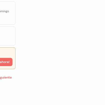
Domingo
 ahora!
iguiente