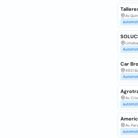
Taller
Av Quin
automot
SOLUC
Limaba
Automot
Car Br
9921 Bu
Automot
Agrotr
Av. Cri
automot
Americ
Av. Par
automot