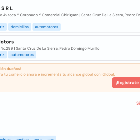
 S R L
lo Av.roca Y Coronado Y Comercial Chiriguan | Santa Cruz De La Sierra, Pedro 
riz
domicilios
automotores
otors
 No.299 | Santa Cruz De La Sierra, Pedro Domingo Murillo
riz
automotores
ión dueños!
ra tu comercio ahora e incrementa tu alcance global con iGlobal.
¡Registrate
S
oldes
gestion
agua
gas