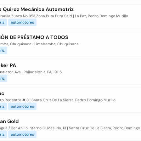
es Quiroz Mecánica Automotriz
tanila Zuazo No 853 Zona Pura Pura Said | La Paz, Pedro Domingo Murillo
riz
automotores
IÓN DE PRÉSTAMO A TODOS
mba, Chuquisaca | Limabamba, Chuquisaca
riz
oker PA
stleton Ave | Philadelphia, PA, 19115
riz
ac
sto Redentor # 8 | Santa Cruz De La Sierra, Pedro Domingo Murillo
riz
automotores
an Gold
aguá / 3er Anillo Interno Cl Masi No. 13 | Santa Cruz De La Sierra, Pedro Domingo 
riz
automotores