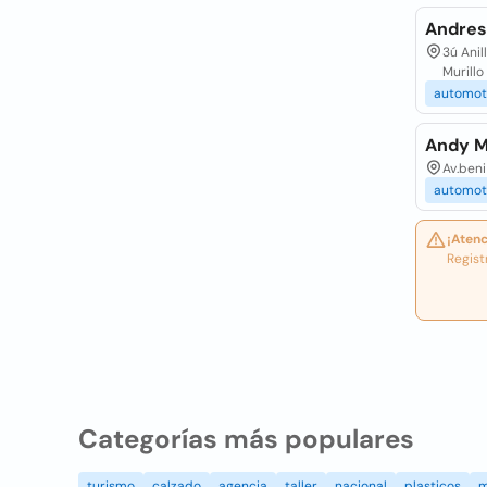
Andres
3ú Anil
Murillo
automot
Andy M
Av.beni
automot
¡Atenc
Regist
Categorías más populares
turismo
calzado
agencia
taller
nacional
plasticos
m