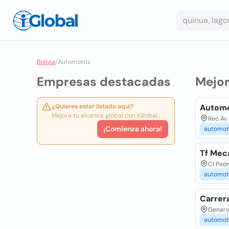
Bolivia
/
Automotriz
Empresas destacadas
Mejo
¿Quieres estar listado aquí?
Automo
Mejora tu alcance global con iGlobal.
Rec Av
¡Comienza ahora!
automot
Tf Mec
Cl Pedr
automot
Carrer
Genaro 
automot