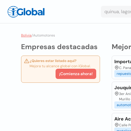
Bolivia
/
Automotores
Empresas destacadas
Mejo
¿Quieres estar listado aquí?
Import
Mejora tu alcance global con iGlobal.
C. Pana
¡Comienza ahora!
repuest
Jouqui
3er Ani
Murillo
automot
Aire A
Calle P