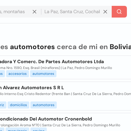
res
automotores
cerca de mi en
Bolivi
adora Y Comerc. De Partes Automotores Ltda
ma Nro. 1590, Esq. Brasil (miraflores) | La Paz, Pedro Domingo Murillo
os
accesorios
automotores
n Alvarez Automotores S R L
llo Interno Esq Cristo Redentor (frente Ban | Santa Cruz De La Sierra, Pedro Do
riz
domicilios
automotores
condicionado Del Automotor Cronenbold
rolongación Aroma N³70 | Santa Cruz De La Sierra, Pedro Domingo Murillo