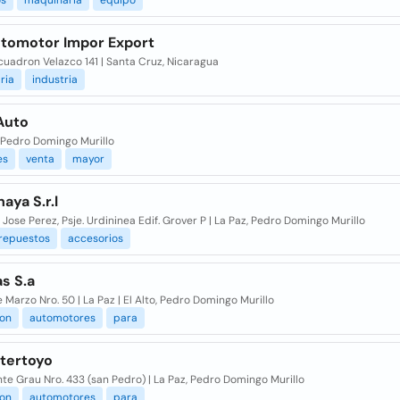
os
maquinaria
equipo
utomotor Impor Export
cuadron Velazco 141 | Santa Cruz, Nicaragua
ria
industria
Auto
 Pedro Domingo Murillo
es
venta
mayor
aya S.r.l
 Jose Perez, Psje. Urdininea Edif. Grover P | La Paz, Pedro Domingo Murillo
repuestos
accesorios
s S.a
e Marzo Nro. 50 | La Paz | El Alto, Pedro Domingo Murillo
ion
automotores
para
ntertoyo
te Grau Nro. 433 (san Pedro) | La Paz, Pedro Domingo Murillo
ion
automotores
para