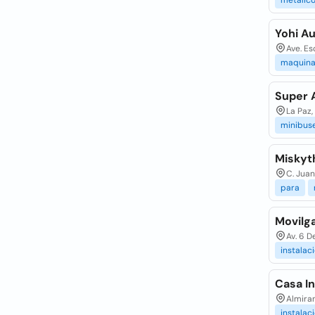
metalic
Yohi A
Ave. Es
maquina
Super 
La Paz,
minibus
Miskyth
C. Juan
para
Movilga
Av. 6 D
instalac
Casa I
Almiran
instalac