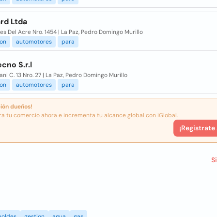
rd Ltda
es Del Acre Nro. 1454 | La Paz, Pedro Domingo Murillo
ion
automotores
para
cno S.r.l
i C. 13 Nro. 27 | La Paz, Pedro Domingo Murillo
ion
automotores
para
ión dueños!
ra tu comercio ahora e incrementa tu alcance global con iGlobal.
¡Registrate
S
oldes
gestion
agua
gas