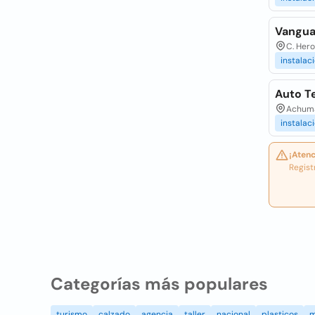
Vangua
C. Hero
instalac
Auto Te
Achuman
instalac
¡Atenc
Regist
Categorías más populares
turismo
calzado
agencia
taller
nacional
plasticos
m