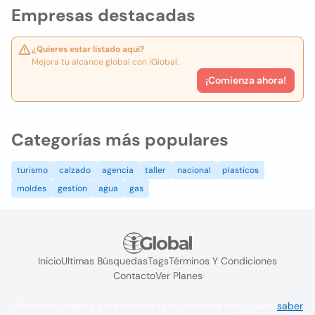
Empresas destacadas
¿Quieres estar listado aquí?
Mejora tu alcance global con iGlobal.
¡Comienza ahora!
Categorías más populares
turismo
calzado
agencia
taller
nacional
plasticos
moldes
gestion
agua
gas
Inicio
Ultimas Búsquedas
Tags
Términos Y Condiciones
Contacto
Ver Planes
Utilizamos cookies para mejorar la experiencia del usuario
saber