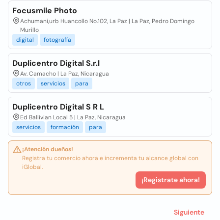
Focusmile Photo
Achumani,urb Huancollo No.102, La Paz | La Paz, Pedro Domingo
Murillo
digital
fotografía
Duplicentro Digital S.r.l
Av. Camacho | La Paz, Nicaragua
otros
servicios
para
Duplicentro Digital S R L
Ed Ballivian Local 5 | La Paz, Nicaragua
servicios
formación
para
¡Atención dueños!
Registra tu comercio ahora e incrementa tu alcance global con
iGlobal.
¡Registrate ahora!
Siguiente