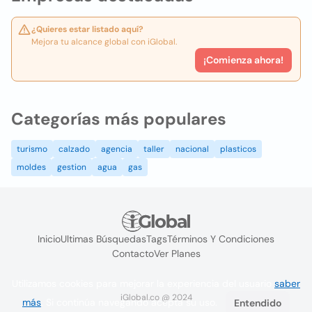
¿Quieres estar listado aquí?
Mejora tu alcance global con iGlobal.
¡Comienza ahora!
Categorías más populares
turismo
calzado
agencia
taller
nacional
plasticos
moldes
gestion
agua
gas
Inicio
Ultimas Búsquedas
Tags
Términos Y Condiciones
Contacto
Ver Planes
Utilizamos cookies para mejorar la experiencia del usuario
saber
iGlobal.co @ 2024
más
. Si continúa navegando acepta su uso.
Entendido