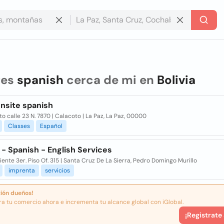
res
spanish
cerca de mi en
Bolivia
onsite spanish
o calle 23 N. 7870 | Calacoto | La Paz, La Paz, 00000
Classes
Español
 - Spanish - English Services
riente 3er. Piso Of. 315 | Santa Cruz De La Sierra, Pedro Domingo Murillo
imprenta
servicios
ión dueños!
ra tu comercio ahora e incrementa tu alcance global con iGlobal.
¡Registrate