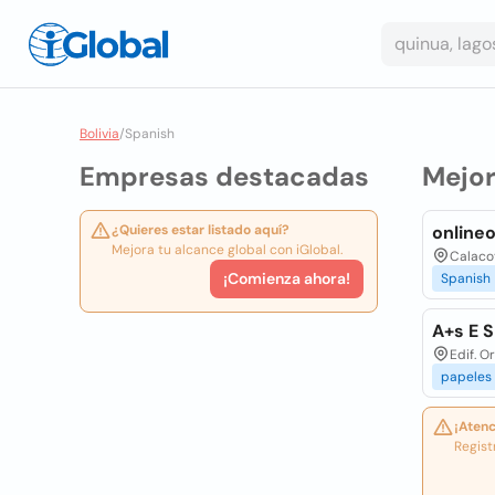
Bolivia
/
Spanish
Empresas destacadas
Mejo
¿Quieres estar listado aquí?
online
Mejora tu alcance global con iGlobal.
Calacot
¡Comienza ahora!
Spanish
A+s E S
Edif. O
papeles
¡Atenc
Regist