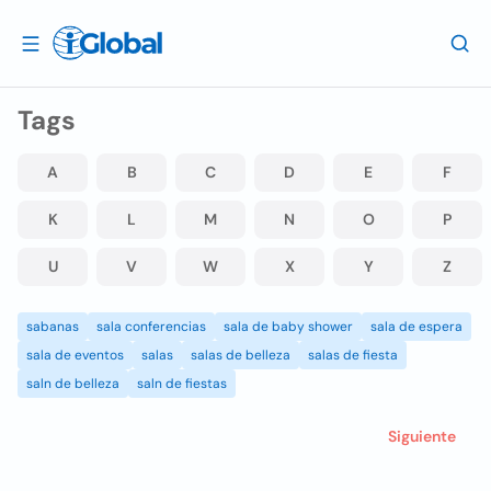
Tags
A
B
C
D
E
F
K
L
M
N
O
P
U
V
W
X
Y
Z
sabanas
sala conferencias
sala de baby shower
sala de espera
sala de eventos
salas
salas de belleza
salas de fiesta
saln de belleza
saln de fiestas
Siguiente