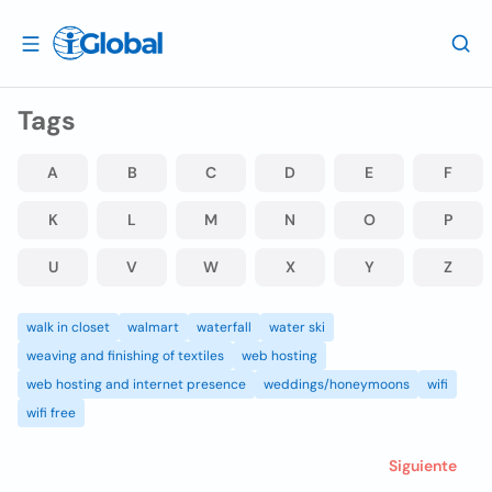
Tags
A
B
C
D
E
F
K
L
M
N
O
P
U
V
W
X
Y
Z
walk in closet
walmart
waterfall
water ski
weaving and finishing of textiles
web hosting
web hosting and internet presence
weddings/honeymoons
wifi
wifi free
Siguiente