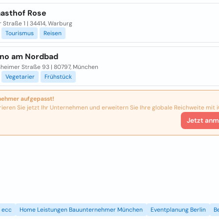
Gasthof Rose
r Straße 1 | 34414, Warburg
Tourismus
Reisen
ano am Nordbad
ßheimer Straße 93 | 80797, München
Vegetarier
Frühstück
nehmer aufgepasst!
rieren Sie jetzt Ihr Unternehmen und erweitern Sie Ihre globale Reichweite mit i
Jetzt anm
ecc
Home Leistungen Bauunternehmer München
Eventplanung Berlin
B