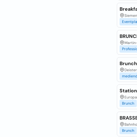
Breakf
Siemen
Eventpl
BRUNCH
Martin
Professi
Brunc
Deister
mediend
Statio
Europa
Brunch
BRASSE
Bahnho
Brunch