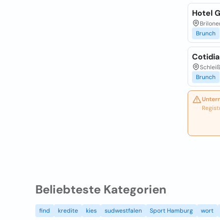
Hotel 
Brilone
Brunch
Cotidi
Schlei
Brunch
Unter
Regist
Beliebteste Kategorien
find
kredite
kies
sudwestfalen
Sport Hamburg
wort