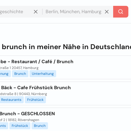
e
brunch in meiner Nähe in
Deutschlan
ebe - Restaurant / Café / Brunch
traße 1 20457, Hamburg
anung
Brunch
Unterhaltung
 Bäck - Cafe Frühstück Brunch
ldstraße 8 | 90443, Nürnberg
Restaurants
Frühstück
- Brunch - GESCHLOSSEN
f 2 | 18182, Rövershagen
ants
Frühstück
Brunch