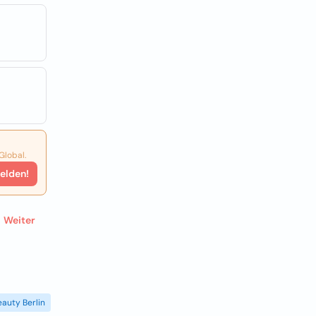
Global.
elden!
Weiter
eauty Berlin