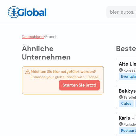
Deutschland
/
Brunch
Ähnliche
Best
Unternehmen
Alte Li
Koreas
Möchten Sie hier aufgeführt werden?
Eventpl
Enhance your global reach with iGlobal.
Starten Sie jetzt!
Bekkys
Tafelfe
Cafes
Karls 
Purksho
Restaur