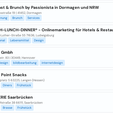
ast & Brunch by Passionista in Dormagen und NRW
sstraße 19 | 41452, Dormagen
anung
Brunch
Services
-LUNCH-DINNER® - Onlinemarketing für Hotels & Resta
-Luther-Straße 55 71636, Ludwigsburg
onal
Lebensmittel
Design
h Gmbh
str. 83 | 30449, Hannover
esign
bildbearbeitung
internetdesign
n Point Snacks
platz 5 63225, Langen (Hessen)
Diners
Frühstück
RIE Saarbrücken
fstraße 38 66111, Saarbrücken
Brasse
Frühstück