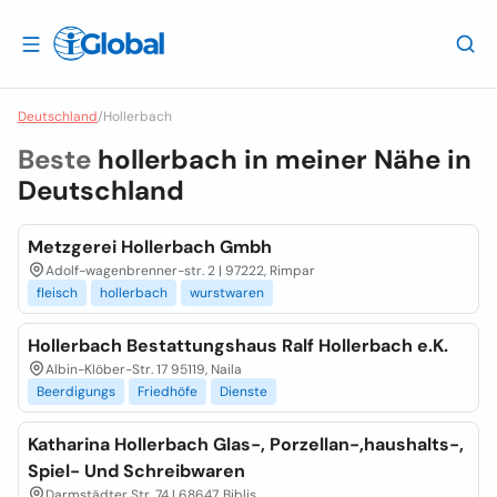
Deutschland
/
Hollerbach
Beste
hollerbach in meiner Nähe in
Deutschland
Metzgerei Hollerbach Gmbh
Adolf-wagenbrenner-str. 2 | 97222, Rimpar
fleisch
hollerbach
wurstwaren
Hollerbach Bestattungshaus Ralf Hollerbach e.K.
Albin-Klöber-Str. 17 95119, Naila
Beerdigungs
Friedhöfe
Dienste
Katharina Hollerbach Glas-, Porzellan-,haushalts-,
Spiel- Und Schreibwaren
Darmstädter Str. 74 | 68647, Biblis