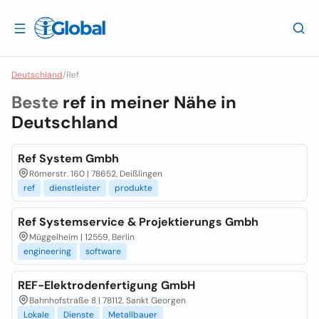
Deutschland
/
Ref
Beste
ref in meiner Nähe in
Deutschland
Ref System Gmbh
Römerstr. 160 | 78652, Deißlingen
ref
dienstleister
produkte
Ref Systemservice & Projektierungs Gmbh
Müggelheim | 12559, Berlin
engineering
software
REF-Elektrodenfertigung GmbH
Bahnhofstraße 8 | 78112, Sankt Georgen
Lokale
Dienste
Metallbauer