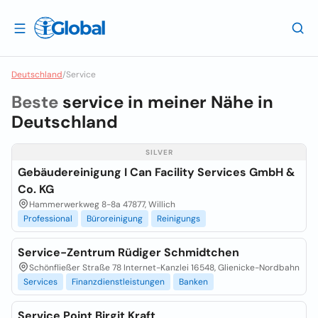
Deutschland
/
Service
Beste
service in meiner Nähe in
Deutschland
SILVER
Gebäudereinigung I Can Facility Services GmbH &
Co. KG
Hammerwerkweg 8-8a 47877, Willich
Professional
Büroreinigung
Reinigungs
Service-Zentrum Rüdiger Schmidtchen
Schönfließer Straße 78 Internet-Kanzlei 16548, Glienicke-Nordbahn
Services
Finanzdienstleistungen
Banken
Service Point Birgit Kraft