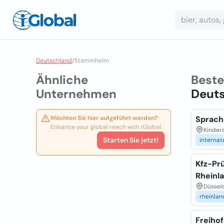
Deutschland
/
Stammheim
Ähnliche
Best
Unternehmen
Deut
Möchten Sie hier aufgeführt werden?
Sprach
Enhance your global reach with iGlobal.
Kinderd
Starten Sie jetzt!
internat
Kfz-Pr
Rheinl
Düsseld
rheinlan
Freiho