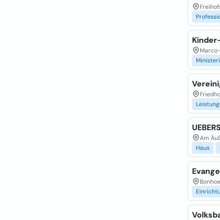
Freihof
Professi
Kinder
Marco-
Minister
Verein
Friedho
Leistun
UEBERS
Am Äuß
Haus
Evange
Bonhoef
Einricht
Volksb