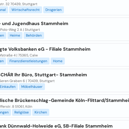
str. 32 70439, Stuttgart
onal
Wirtschaftsrecht
Drogerien
- und Jugendhaus Stammheim
Polo-Weg 2 A | Stuttgart
ien
Heime
Behörden
igte Volksbanken eG - Filiale Stammheim
fstraße 4 | 75365, Calw
gen
Finanzdienstleistungen
Home
CHÄR Ihr Büro, Stuttgart- Stammheim
eren Graben 6 | 70439, Stuttgart
Einkaufen
Möbelhäuser
lische Brückenschlag-Gemeinde Köln-Flittard/Stammhe
ferstr. 8 51061, Köln
ungen
Religiöse
Kirchen
ank Dünnwald-Holweide eG, SB-Filiale Stammheim