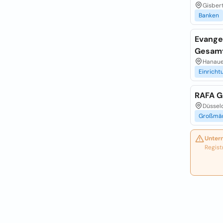
Gisbert
Banken
Evange
Gesamt
Hanauer
Einricht
RAFA 
Düsseld
Großmär
Unter
Regist