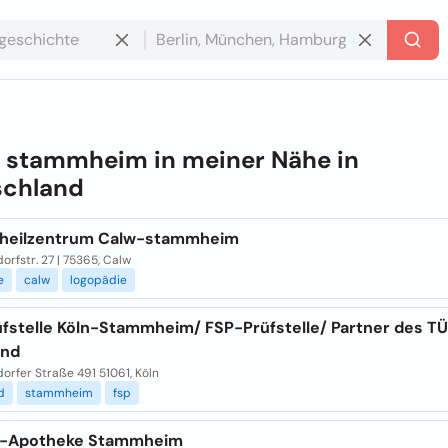
e
stammheim in meiner Nähe in
schland
heilzentrum Calw-stammheim
orfstr. 27 | 75365, Calw
e
calw
logopädie
üfstelle Köln-Stammheim/ FSP-Prüfstelle/ Partner des T
and
orfer Straße 491 51061, Köln
d
stammheim
fsp
f-Apotheke Stammheim