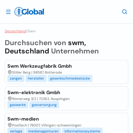
Deutschland
/
Swm
Durchsuchen von
swm,
Deutschland
Unternehmen
Swm Werkzeugfabrik Gmbh
Stiller Berg | 98587, Rotterode
zangen
hersteller
gesenkschmiedestücke
Swm-elektronik Gmbh
Römerweg 3/2 | 72362, Nusplingen
gaswerke
gasversorgung
Swm-medien
Postfach | 78007, Villingen-schwenningen
verlage
medienagenturen
informationssysteme