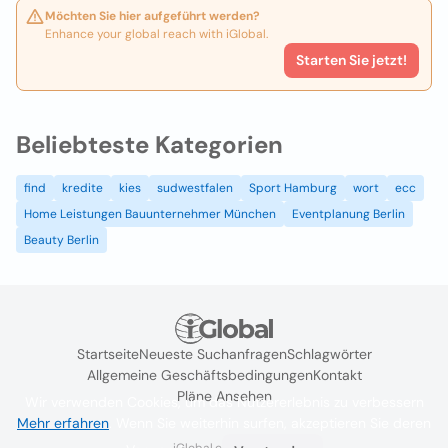
Möchten Sie hier aufgeführt werden?
Enhance your global reach with iGlobal.
Starten Sie jetzt!
Beliebteste Kategorien
find
kredite
kies
sudwestfalen
Sport Hamburg
wort
ecc
Home Leistungen Bauunternehmer München
Eventplanung Berlin
Beauty Berlin
Startseite
Neueste Suchanfragen
Schlagwörter
Allgemeine Geschäftsbedingungen
Kontakt
Pläne Ansehen
Wir verwenden Cookies, um das Nutzererlebnis zu verbessern
Mehr erfahren
. Wenn Sie weiterhin surfen, akzeptieren Sie deren