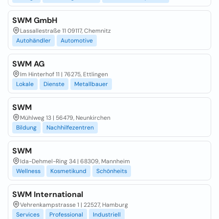
SWM GmbH
Lassallestraße 11 09117, Chemnitz
Autohändler
Automotive
SWM AG
Im Hinterhof 11 | 76275, Ettlingen
Lokale
Dienste
Metallbauer
SWM
Mühlweg 13 | 56479, Neunkirchen
Bildung
Nachhilfezentren
SWM
Ida-Dehmel-Ring 34 | 68309, Mannheim
Wellness
Kosmetikund
Schönheits
SWM International
Vehrenkampstrasse 1 | 22527, Hamburg
Services
Professional
Industriell