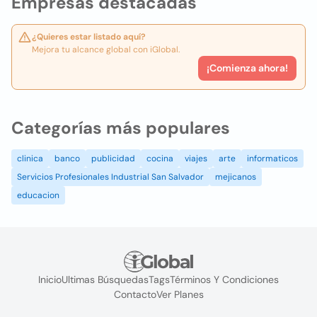
Empresas destacadas
¿Quieres estar listado aquí?
Mejora tu alcance global con iGlobal.
¡Comienza ahora!
Categorías más populares
clinica
banco
publicidad
cocina
viajes
arte
informaticos
Servicios Profesionales Industrial San Salvador
mejicanos
educacion
Inicio
Ultimas Búsquedas
Tags
Términos Y Condiciones
Contacto
Ver Planes