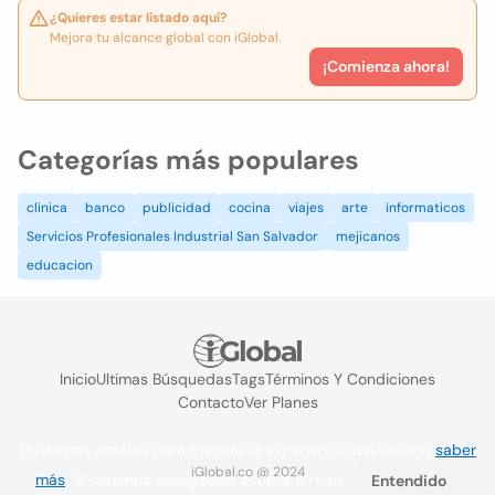
¿Quieres estar listado aquí?
Mejora tu alcance global con iGlobal.
¡Comienza ahora!
Categorías más populares
clinica
banco
publicidad
cocina
viajes
arte
informaticos
Servicios Profesionales Industrial San Salvador
mejicanos
educacion
Inicio
Ultimas Búsquedas
Tags
Términos Y Condiciones
Contacto
Ver Planes
Utilizamos cookies para mejorar la experiencia del usuario
saber
iGlobal.co @ 2024
más
. Si continúa navegando acepta su uso.
Entendido