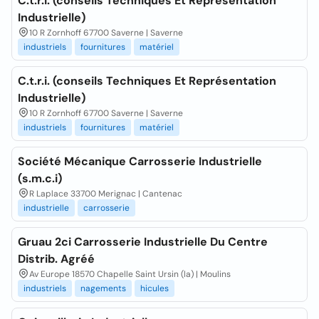
C.t.r.i. (conseils Techniques Et Représentation
Industrielle)
10 R Zornhoff 67700 Saverne | Saverne
industriels
fournitures
matériel
C.t.r.i. (conseils Techniques Et Représentation
Industrielle)
10 R Zornhoff 67700 Saverne | Saverne
industriels
fournitures
matériel
Société Mécanique Carrosserie Industrielle
(s.m.c.i)
R Laplace 33700 Merignac | Cantenac
industrielle
carrosserie
Gruau 2ci Carrosserie Industrielle Du Centre
Distrib. Agréé
Av Europe 18570 Chapelle Saint Ursin (la) | Moulins
industriels
nagements
hicules