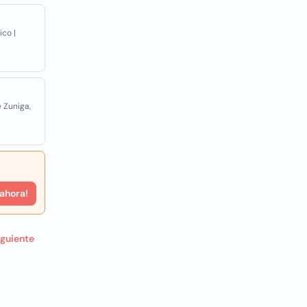
co |
 Zuniga,
 ahora!
iguiente