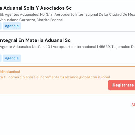
a Aduanal Solis Y Asociados Sc
if. Agentes Aduanales) No. S/n | Aeropuerto Internacional De La Ciudad De Mexi
Venustiano Carranza, Distrito Federal
agencia
ntegral En Materia Aduanal Sc
Agente Aduanales No. C-n-10 | Aeropuerto Internacional | 45659, Tlajomulco De
agencia
ión dueños!
ra tu comercio ahora e incrementa tu alcance global con iGlobal.
¡Registrate
S