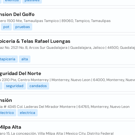
eventos
pasteles
nsion Del Golfo
nero 1500 Nte, Tamaulipas Tampico | 89060, Tampico, Tamaulipas
pot
pruebas
piceria & Telas Rafael Luengas
Paz No. 2521 No. B, Arcos Sur Guadalajara | Guadalajara, Jalisco | 44500, Guadala
tapiceria
alta
guridad Del Norte
 2310 Pte, Centro Monterrey | Monterrey, Nuevo Leon | 64000, Monterrey, Nuev
seguridad
candados
nsión
ia # 4345 Col. Laderas Del Mirador Monterre | 64765, Monterrey, Nuevo Leon
electrico
electrica
ilpa Alta
ro 15, La concepción, Villa Milpa Alta | Mexico City, Distrito Federal