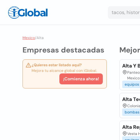
Mexico
/
Alta
Empresas destacadas
Mejo
¿Quieres estar listado aquí?
Alta Y 
Mejora tu alcance global con iGlobal.
Panteon
Mexico
¡Comienza ahora!
equipos
Alta Te
Colonia
bombas
Alta Re
Vesta H