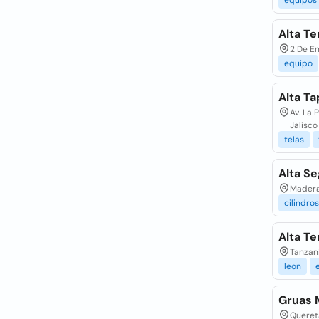
equipos
Alta Te
2 De E
equipo
Alta Ta
Av. La 
Jalisco
telas
Alta Se
Madera
cilindros
Alta Te
Tanzan
leon
Gruas M
Quereta