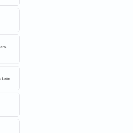
jara,
o León