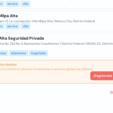
ro
service
villa
ilpa Alta
ro 15, La concepción, Villa Milpa Alta | Mexico City, Distrito Federal
ro
service
villa
Alta Seguridad Privada
a No. 232 No. A, Buenavista Cuauhtemoc | Distrito Federal | 06350, D.f., Distrit
nios
altamente
hospitales
ión dueños!
ra tu comercio ahora e incrementa tu alcance global con iGlobal.
¡Registrate
S