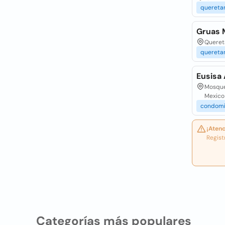
quereta
Gruas M
Quereta
quereta
Eusisa 
Mosquet
Mexico
condomi
¡Atenc
Regist
Categorías más populares