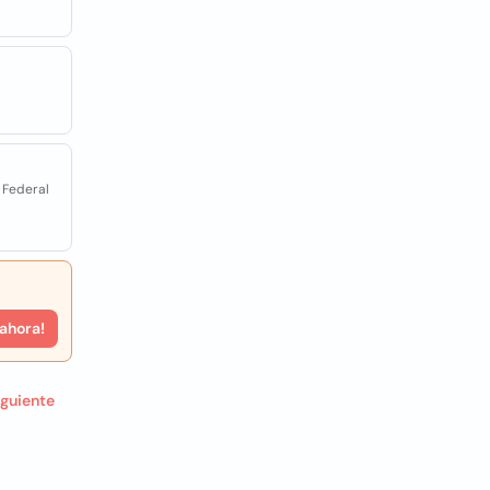
o Federal
 ahora!
iguiente