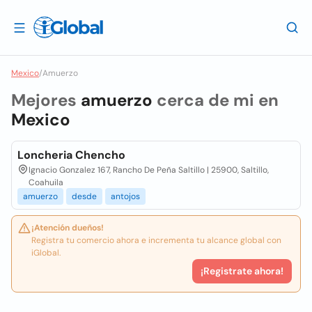
Mexico
/
Amuerzo
Mejores
amuerzo
cerca de mi en
Mexico
Loncheria Chencho
Ignacio Gonzalez 167, Rancho De Peña Saltillo | 25900, Saltillo,
Coahuila
amuerzo
desde
antojos
¡Atención dueños!
Registra tu comercio ahora e incrementa tu alcance global con
iGlobal.
¡Registrate ahora!