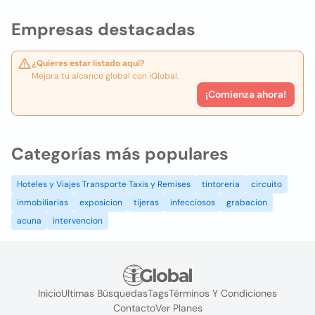
Empresas destacadas
¿Quieres estar listado aquí?
Mejora tu alcance global con iGlobal.
¡Comienza ahora!
Categorías más populares
Hoteles y Viajes Transporte Taxis y Remises
tintoreria
circuito
inmobiliarias
exposicion
tijeras
infecciosos
grabacion
acuna
intervencion
Inicio
Ultimas Búsquedas
Tags
Términos Y Condiciones
Contacto
Ver Planes