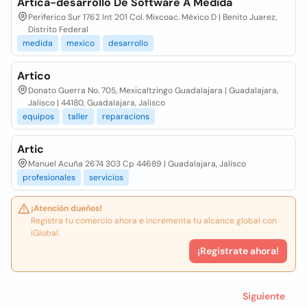
Artica-desarrollo De Software A Medida
Periferico Sur 1762 Int 201 Col. Mixcoac. México D | Benito Juarez,
Distrito Federal
medida
mexico
desarrollo
Artico
Donato Guerra No. 705, Mexicaltzingo Guadalajara | Guadalajara,
Jalisco | 44180, Guadalajara, Jalisco
equipos
taller
reparacions
Artic
Manuel Acuña 2674 303 Cp 44689 | Guadalajara, Jalisco
profesionales
servicios
¡Atención dueños!
Registra tu comercio ahora e incrementa tu alcance global con
iGlobal.
¡Registrate ahora!
Siguiente