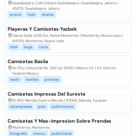
Guadalajara, Colli Urbano Guadalajara | Guadalajara, Jalisco |
45070, Guadalajara, Jalisco
precio
todo
sinaloa
Playeras Y Camisetas Yazbek
Garza Sada 2244 Sur, Roma Monterrey | Monterrey, Nuevo Leon |
64700, Monterrey, Nuevo León
tank
larga
corta
Camisetas Basila
Av. Ffcc Industrial No. 290 Cp 15530 | México D.f. | D.f., Distrito
Federal Mexico
vestir
textiles
prendas
Camisetas Impresas Del Sureste
51 492, Merida Centro Merida | 97000, Merida, Yucatan
estampadas
polo
publicitarias
Camisetas Y Mas-impresion Sobre Prendas
Monterrey, Monterrey
fotografía
mexico
publicitaria