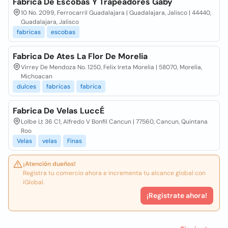
Fabrica De Escobas Y Trapeadores Gaby
10 No. 2099, Ferrocarril Guadalajara | Guadalajara, Jalisco | 44440,
Guadalajara, Jalisco
fabricas
escobas
Fabrica De Ates La Flor De Morelia
Virrey De Mendoza No. 1250, Felix Ireta Morelia | 58070, Morelia,
Michoacan
dulces
fabricas
fabrica
Fabrica De Velas LuccÉ
Lolbe Lt 36 C1, Alfredo V Bonfil Cancun | 77560, Cancun, Quintana
Roo
Velas
velas
Finas
¡Atención dueños!
Registra tu comercio ahora e incrementa tu alcance global con
iGlobal.
¡Registrate ahora!