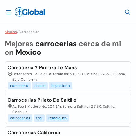
Mexico
/
Carrocerias
Mejores
carrocerias
cerca de mi
en
Mexico
Carroceria Y Pintura Le Mans
Defensores De Baja California #650 , Ruiz Cortine | 22350, Tijuana,
Baja California
carroceria
chasis
hojalateria
Carrocerias Prieto De Saltillo
Av. Fco I. Madero No. 204 S/n, Zamora Saltillo | 25160, Saltillo,
Coahuila
carrocerias
trol
remolques
Carrocerias California