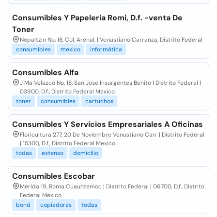
Consumibles Y Papeleria Romi, D.f. -venta De
Toner
Nopaltzin No. 18, Col. Arenal, | Venustiano Carranza, Distrito Federal
consumibles
mexico
informática
Consumibles Alfa
J Ma Velazco No. 18, San Jose Insurgentes Benito | Distrito Federal |
03900, D.f., Distrito Federal Mexico
toner
consumibles
cartuchos
Consumibles Y Servicios Empresariales A Oficinas
Floricultura 277, 20 De Noviembre Venustiano Carr | Distrito Federal
| 15300, D.f., Distrito Federal Mexico
todas
extenso
domicilio
Consumibles Escobar
Merida 19, Roma Cuauhtemoc | Distrito Federal | 06700, D.f., Distrito
Federal Mexico
bond
copiadoras
todas