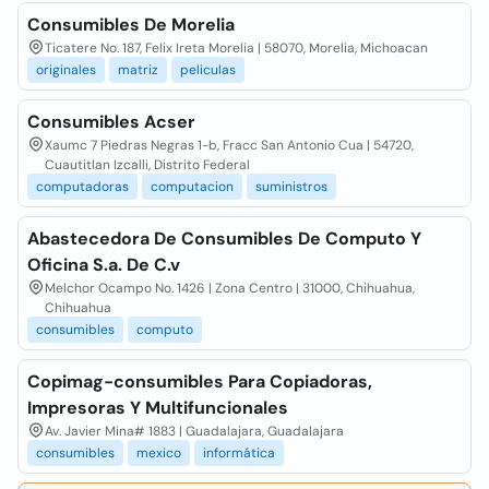
Consumibles De Morelia
Ticatere No. 187, Felix Ireta Morelia | 58070, Morelia, Michoacan
originales
matriz
peliculas
Consumibles Acser
Xaumc 7 Piedras Negras 1-b, Fracc San Antonio Cua | 54720,
Cuautitlan Izcalli, Distrito Federal
computadoras
computacion
suministros
Abastecedora De Consumibles De Computo Y
Oficina S.a. De C.v
Melchor Ocampo No. 1426 | Zona Centro | 31000, Chihuahua,
Chihuahua
consumibles
computo
Copimag-consumibles Para Copiadoras,
Impresoras Y Multifuncionales
Av. Javier Mina# 1883 | Guadalajara, Guadalajara
consumibles
mexico
informática