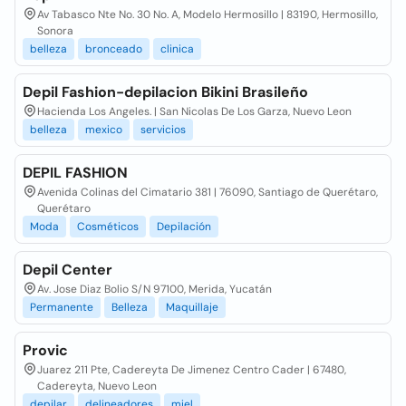
Av Tabasco Nte No. 30 No. A, Modelo Hermosillo | 83190, Hermosillo,
Sonora
belleza
bronceado
clinica
Depil Fashion-depilacion Bikini Brasileño
Hacienda Los Angeles. | San Nicolas De Los Garza, Nuevo Leon
belleza
mexico
servicios
DEPIL FASHION
Avenida Colinas del Cimatario 381 | 76090, Santiago de Querétaro,
Querétaro
Moda
Cosméticos
Depilación
Depil Center
Av. Jose Diaz Bolio S/N 97100, Merida, Yucatán
Permanente
Belleza
Maquillaje
Provic
Juarez 211 Pte, Cadereyta De Jimenez Centro Cader | 67480,
Cadereyta, Nuevo Leon
depilar
delineadores
miel