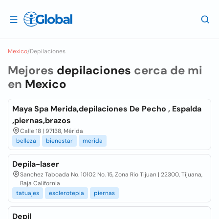
Mexico
/
Depilaciones
Mejores
depilaciones
cerca de mi
en
Mexico
Maya Spa Merida,depilaciones De Pecho , Espalda
,piernas,brazos
Calle 18 | 97138, Mérida
belleza
bienestar
merida
Depila-laser
Sanchez Taboada No. 10102 No. 15, Zona Rio Tijuan | 22300, Tijuana,
Baja California
tatuajes
esclerotepia
piernas
Depil