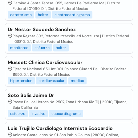
Camino A Santa Teresa 1055, Heroes De Padierna Ma | Distrito
Federal | 01090, D.f., Distrito Federal Mexico
cateterismo
holter
electrocardiograma
Dr Nestor Saucedo Sanchez
Playa Regata 392, Reforma Iztaccihuatl Norte Izta | Distrito Federal
| 08810, D.f., Distrito Federal Mexico
monitoreo
esfuerzo
holter
Musset: Clinica Cardiovascular
Ejercito Nacional 650 Int 901, Polanco Ciudad De | Distrito Federal |
11550, D.f., Distrito Federal Mexico
hipertension
cardiovascular
medico
Soto Solis Jaime Dr
Paseo De Los Heroes No. 2507, Zona Urbana Rio Tij | 22010, Tijuana,
Baja California
esfuerzo
invasivo
ecocardiograma
Luis Trujillo Cardiologo Internista Ecocardio
Aniceto Castellanos No 91, San Pablo Colima | 28000, Colima,