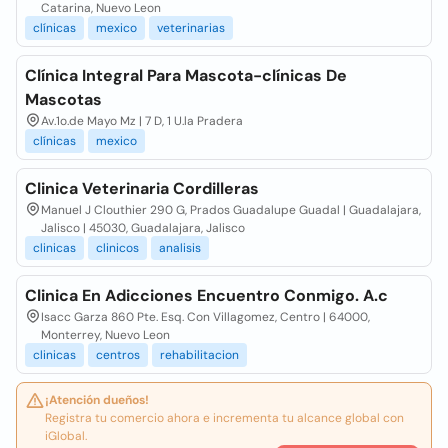
Catarina, Nuevo Leon
clínicas
mexico
veterinarias
Clínica Integral Para Mascota-clínicas De
Mascotas
Av.1o.de Mayo Mz | 7 D, 1 U.la Pradera
clínicas
mexico
Clinica Veterinaria Cordilleras
Manuel J Clouthier 290 G, Prados Guadalupe Guadal | Guadalajara,
Jalisco | 45030, Guadalajara, Jalisco
clinicas
clinicos
analisis
Clinica En Adicciones Encuentro Conmigo. A.c
Isacc Garza 860 Pte. Esq. Con Villagomez, Centro | 64000,
Monterrey, Nuevo Leon
clinicas
centros
rehabilitacion
¡Atención dueños!
Registra tu comercio ahora e incrementa tu alcance global con
iGlobal.