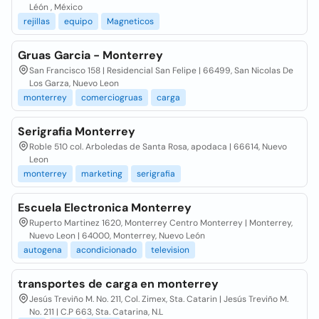
Léón , México
rejillas
equipo
Magneticos
Gruas Garcia - Monterrey
San Francisco 158 | Residencial San Felipe | 66499, San Nicolas De
Los Garza, Nuevo Leon
monterrey
comerciogruas
carga
Serigrafia Monterrey
Roble 510 col. Arboledas de Santa Rosa, apodaca | 66614, Nuevo
Leon
monterrey
marketing
serigrafia
Escuela Electronica Monterrey
Ruperto Martinez 1620, Monterrey Centro Monterrey | Monterrey,
Nuevo Leon | 64000, Monterrey, Nuevo León
autogena
acondicionado
television
transportes de carga en monterrey
Jesús Treviño M. No. 211, Col. Zimex, Sta. Catarin | Jesús Treviño M.
No. 211 | C.P 663, Sta. Catarina, N.L