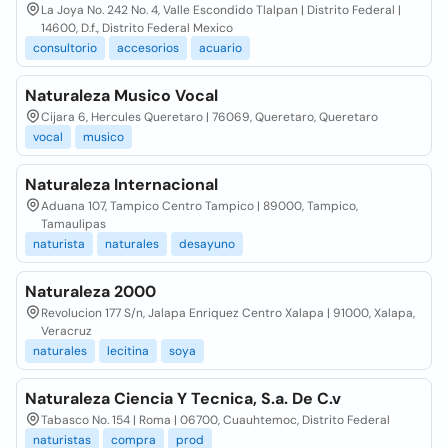
La Joya No. 242 No. 4, Valle Escondido Tlalpan | Distrito Federal |
14600, D.f., Distrito Federal Mexico
consultorio
accesorios
acuario
Naturaleza Musico Vocal
Cijara 6, Hercules Queretaro | 76069, Queretaro, Queretaro
vocal
musico
Naturaleza Internacional
Aduana 107, Tampico Centro Tampico | 89000, Tampico,
Tamaulipas
naturista
naturales
desayuno
Naturaleza 2000
Revolucion 177 S/n, Jalapa Enriquez Centro Xalapa | 91000, Xalapa,
Veracruz
naturales
lecitina
soya
Naturaleza Ciencia Y Tecnica, S.a. De C.v
Tabasco No. 154 | Roma | 06700, Cuauhtemoc, Distrito Federal
naturistas
compra
prod