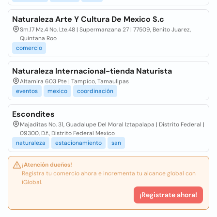
Naturaleza Arte Y Cultura De Mexico S.c
Sm.17 Mz.4 No. Lte.48 | Supermanzana 27 | 77509, Benito Juarez,
Quintana Roo
comercio
Naturaleza Internacional-tienda Naturista
Altamira 603 Pte | Tampico, Tamaulipas
eventos
mexico
coordinación
Escondites
Majaditas No. 31, Guadalupe Del Moral Iztapalapa | Distrito Federal |
09300, D.f., Distrito Federal Mexico
naturaleza
estacionamiento
san
¡Atención dueños!
Registra tu comercio ahora e incrementa tu alcance global con
iGlobal.
¡Registrate ahora!