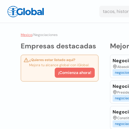
Mexico
/
Negociaciones
Empresas destacadas
Mejo
¿Quieres estar listado aquí?
Negoci
Mejora tu alcance global con iGlobal.
Abasolo
¡Comienza ahora!
negocio
Negocia
Preside
negocia
Negoci
Constit
negocia