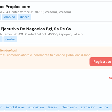
os Propios.com
 234, Centro Veracruz | 91700, Veracruz, Veracruz
empleo
dinero
Ejecutivo De Negocios Bgl, Sa De Cv
hutemoc No. 421 | Ciudad Del Sol | 45050, Zapopan, Jalisco
s
centro
ión dueños!
ra tu comercio ahora e incrementa tu alcance global con iGlobal.
¡Registrate
S
to
inmobiliarias
exposicion
tijeras
infecciosos
grabacion
acuna