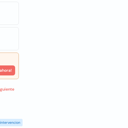
 ahora!
iguiente
intervencion