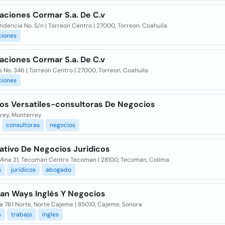
aciones Cormar S.a. De C.v
dencia No. S/n | Torreon Centro | 27000, Torreon, Coahuila
ciones
aciones Cormar S.a. De C.v
 No. 346 | Torreon Centro | 27000, Torreon, Coahuila
ciones
os Versatiles-consultoras De Negocios
rey, Monterrey
consultoras
negocios
ativo De Negocios Juridicos
 Mina 21, Tecoman Centro Tecoman | 28100, Tecoman, Colima
s
juridicos
abogado
an Ways Inglés Y Negocios
a 761 Norte, Norte Cajeme | 85010, Cajeme, Sonora
s
trabajo
ingles