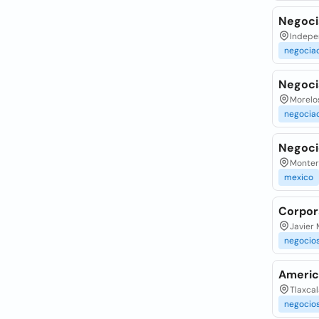
Negoci
Indepen
negocia
Negoci
Morelos
negocia
Negoci
Monter
mexico
Corpor
Javier
negocio
Americ
Tlaxcal
negocio