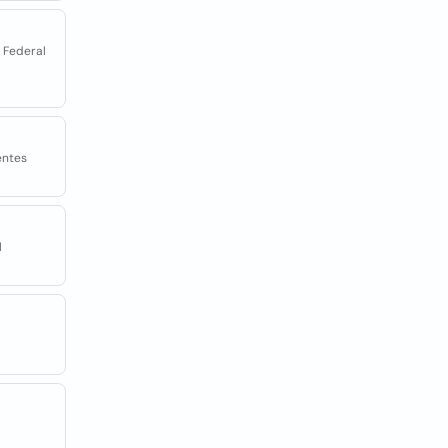
o Federal
entes
l