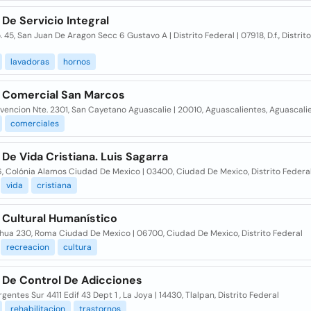
De Servicio Integral
. 45, San Juan De Aragon Secc 6 Gustavo A | Distrito Federal | 07918, D.f., Distrit
lavadoras
hornos
 Comercial San Marcos
vencion Nte. 2301, San Cayetano Aguascalie | 20010, Aguascalientes, Aguascali
comerciales
De Vida Cristiana. Luis Sagarra
6, Colónia Alamos Ciudad De Mexico | 03400, Ciudad De Mexico, Distrito Federa
vida
cristiana
 Cultural Humanístico
hua 230, Roma Ciudad De Mexico | 06700, Ciudad De Mexico, Distrito Federal
recreacion
cultura
 De Control De Adicciones
rgentes Sur 4411 Edif 43 Dept 1 , La Joya | 14430, Tlalpan, Distrito Federal
rehabilitacion
trastornos