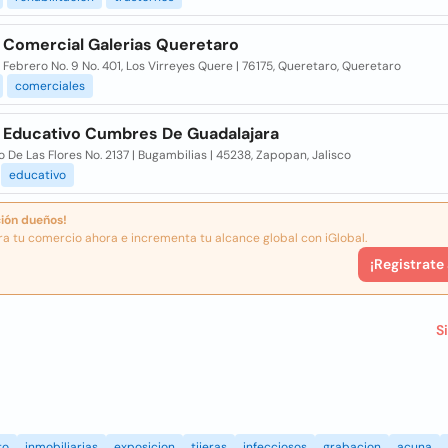
 Comercial Galerias Queretaro
 Febrero No. 9 No. 401, Los Virreyes Quere | 76175, Queretaro, Queretaro
comerciales
 Educativo Cumbres De Guadalajara
o De Las Flores No. 2137 | Bugambilias | 45238, Zapopan, Jalisco
educativo
ión dueños!
ra tu comercio ahora e incrementa tu alcance global con iGlobal.
¡Registrate
S
to
inmobiliarias
exposicion
tijeras
infecciosos
grabacion
acuna