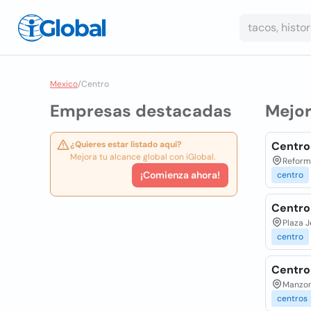
Mexico
/
Centro
Empresas destacadas
Mejo
¿Quieres estar listado aquí?
Centro
Mejora tu alcance global con iGlobal.
Reform
¡Comienza ahora!
centro
Centro
Plaza J
centro
Centro 
Manzona
centros