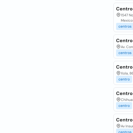
Centro 
1547 No
Mexico
centros
Centro
Av. Con
centros
Centro 
Xola, 8
centro
Centro
Chihua
centro
Centro
Av Insu
centros