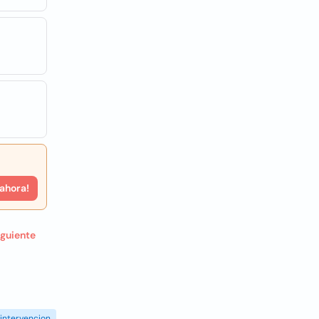
 ahora!
iguiente
intervencion