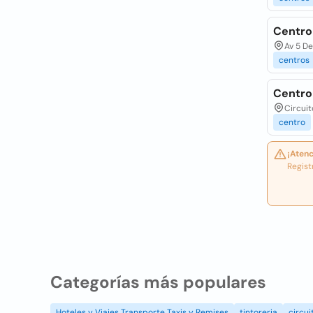
Centro
Av 5 De
centros
Centro
Circuit
centro
¡Atenc
Regist
Categorías más populares
Hoteles y Viajes Transporte Taxis y Remises
tintoreria
circui