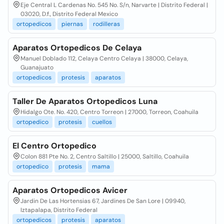
Eje Central L Cardenas No. 545 No. S/n, Narvarte | Distrito Federal |
03020, D.f., Distrito Federal Mexico
ortopedicos
piernas
rodilleras
Aparatos Ortopedicos De Celaya
Manuel Doblado 112, Celaya Centro Celaya | 38000, Celaya,
Guanajuato
ortopedicos
protesis
aparatos
Taller De Aparatos Ortopedicos Luna
Hidalgo Ote. No. 420, Centro Torreon | 27000, Torreon, Coahuila
ortopedico
protesis
cuellos
El Centro Ortopedico
Colon 881 Pte No. 2, Centro Saltillo | 25000, Saltillo, Coahuila
ortopedico
protesis
mama
Aparatos Ortopedicos Avicer
Jardin De Las Hortensias 67, Jardines De San Lore | 09940,
Iztapalapa, Distrito Federal
ortopedicos
protesis
aparatos