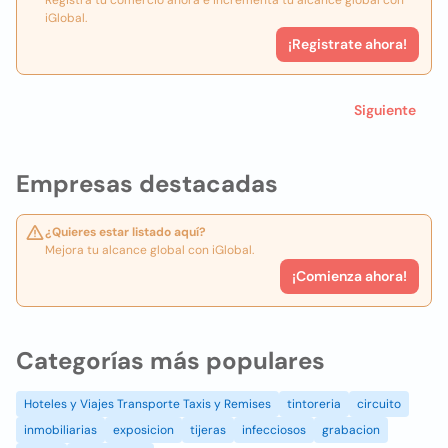
Registra tu comercio ahora e incrementa tu alcance global con
iGlobal.
¡Registrate ahora!
Siguiente
Empresas destacadas
¿Quieres estar listado aquí?
Mejora tu alcance global con iGlobal.
¡Comienza ahora!
Categorías más populares
Hoteles y Viajes Transporte Taxis y Remises
tintoreria
circuito
inmobiliarias
exposicion
tijeras
infecciosos
grabacion