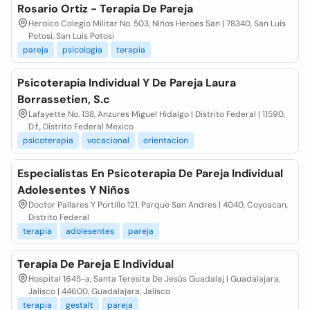
Rosario Ortiz - Terapia De Pareja
Heroico Colegio Militar No. 503, Niños Heroes San | 78340, San Luis
Potosi, San Luis Potosi
pareja
psicologia
terapia
Psicoterapia Individual Y De Pareja Laura
Borrassetien, S.c
Lafayette No. 138, Anzures Miguel Hidalgo | Distrito Federal | 11590,
D.f., Distrito Federal Mexico
psicoterapia
vocacional
orientacion
Especialistas En Psicoterapia De Pareja Individual
Adolesentes Y Niños
Doctor Pallares Y Portillo 121, Parque San Andres | 4040, Coyoacan,
Distrito Federal
terapia
adolesentes
pareja
Terapia De Pareja E Individual
Hospital 1645-a, Santa Teresita De Jesús Guadalaj | Guadalajara,
Jalisco | 44600, Guadalajara, Jalisco
terapia
gestalt
pareja