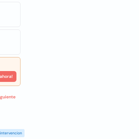
 ahora!
iguiente
intervencion