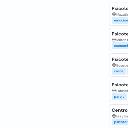
Psicote
Mazatl
emocion
Psicote
Milton 
economi
Psicote
Bosques
casos
Psicote
Lafayet
pareja
Centro 
Fray B
psicoter