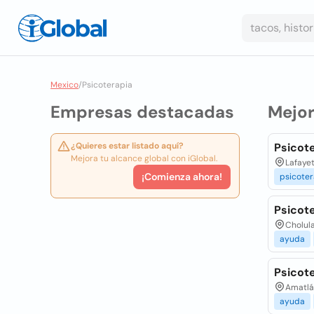
Mexico
/
Psicoterapia
Empresas destacadas
Mejo
¿Quieres estar listado aquí?
Psicote
Mejora tu alcance global con iGlobal.
Lafayet
¡Comienza ahora!
psicoter
Psicote
Cholul
ayuda
Psicot
Amatlá
ayuda