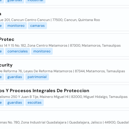
je
guardias
industrial
a
ue 201, Cancun Centro Cancun | 77500, Cancun, Quintana Roo
je
monitoreo
camaras
Protec
ez 14 Y 15 No. 182, Zona Centro Matamoros | 87300, Matamoros, Tamaulipas
je
comerciales
monitoreo
curity
De Reforma 76, Leyes De Reforma Matamoros | 87344, Matamoros, Tamaulipas
je
guardias
patrimonial
ios Y Procesos Integrales De Proteccion
lismo 250 Y Juan B Tije, Mainero Miguel Hi | 82000, Miguel Hidalgo, Tamaulipas
je
guardias
escoltas
nas No. 780, Zona Industrial Guadalajara | Guadalajara, Jalisco | 44900, Guadal