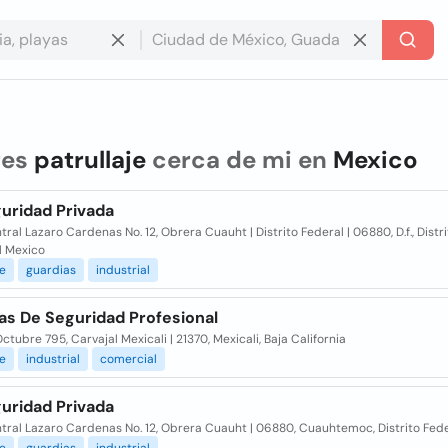
res
patrullaje
cerca de mi en
Mexico
uridad Privada
tral Lazaro Cardenas No. 12, Obrera Cuauht | Distrito Federal | 06880, D.f., Distr
l Mexico
je
guardias
industrial
as De Seguridad Profesional
ctubre 795, Carvajal Mexicali | 21370, Mexicali, Baja California
je
industrial
comercial
uridad Privada
tral Lazaro Cardenas No. 12, Obrera Cuauht | 06880, Cuauhtemoc, Distrito Fed