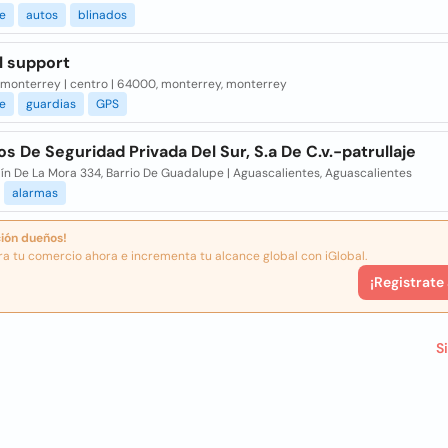
je
autos
blinados
l support
 monterrey | centro | 64000, monterrey, monterrey
je
guardias
GPS
os De Seguridad Privada Del Sur, S.a De C.v.-patrullaje
ín De La Mora 334, Barrio De Guadalupe | Aguascalientes, Aguascalientes
alarmas
ión dueños!
ra tu comercio ahora e incrementa tu alcance global con iGlobal.
¡Registrate
S