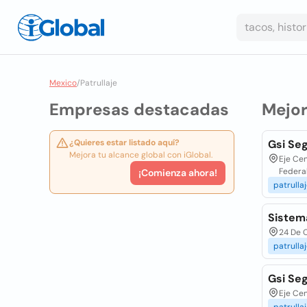
Mexico
/
Patrullaje
Empresas destacadas
Mejo
¿Quieres estar listado aquí?
Gsi Seg
Mejora tu alcance global con iGlobal.
Eje Cen
Federa
¡Comienza ahora!
patrulla
Sistem
24 De O
patrulla
Gsi Seg
Eje Cen