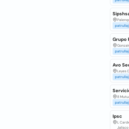
patrulla
Sipshs
Palenq
patrulla
Grupo 
Gonzal
patrulla
Avo Se
Leyes 
patrulla
Servic
8 Mutua
patrulla
Ipsc
L Carde
Jalisco