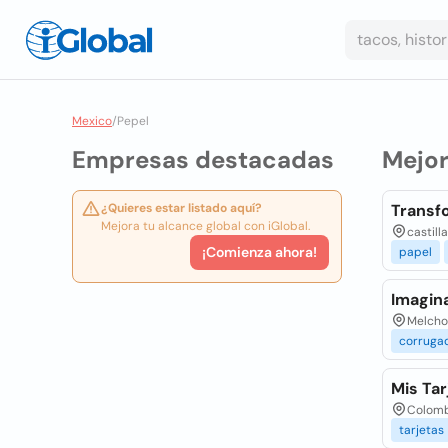
Mexico
/
Pepel
Empresas destacadas
Mejo
¿Quieres estar listado aquí?
Transfo
Mejora tu alcance global con iGlobal.
castill
¡Comienza ahora!
papel
Imagin
Melchor
corruga
Mis Tar
Colombi
tarjetas