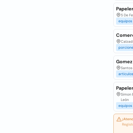
Papele
5 De F
equipos
Comerci
Calzad
porcion
Gomez 
Santos 
articulo
Papeler
Simon B
León
equipos
¡Atenc
Regist