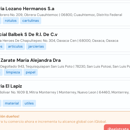
ria Lozano Hermanos S.a
ebrero No. 209, Obrera Cuauhtemoc | 06800, Cuauhtemoc, Distrito Federal
rotulos
cartulinas
al Balbek S De R.l. De C.v
a Heroes De Chapultepec No. 304, Oaxaca Cen | 68000, Oaxaca, Oaxaca
es
articulos
jarcierias
Zarate Maria Alejandra Dra
Degollado 943, Tequisquiapan San Luis Poto | 78230, San Luis Potosi, San Luis P
s
limpieza
pepel
ia El Lapiz
olivar No. 1609 B, Mitra Monterrey | Monterrey, Nuevo Leon | 64460, Monterrey
material
utiles
ión dueños!
ra tu comercio ahora e incrementa tu alcance global con iGlobal.
¡Registrate