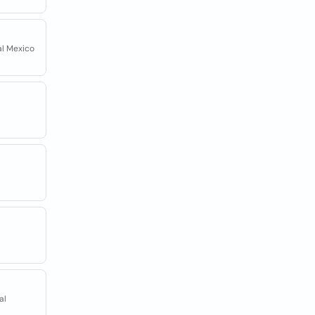
ral Mexico
al