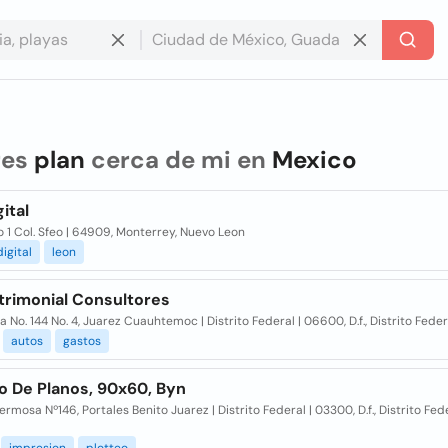
res
plan
cerca de mi en
Mexico
gital
 1 Col. Sfeo | 64909, Monterrey, Nuevo Leon
digital
leon
trimonial Consultores
 No. 144 No. 4, Juarez Cuauhtemoc | Distrito Federal | 06600, D.f., Distrito Fede
autos
gastos
o De Planos, 90x60, Byn
ermosa Nº146, Portales Benito Juarez | Distrito Federal | 03300, D.f., Distrito Fed