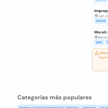
Imprep
Juan Jo
planos
Moreh 
Ramon F
plan
¡Atenc
Regist
Categorías más populares
Hoteles y Viajes Transporte Taxis y Remises
tintoreria
circui