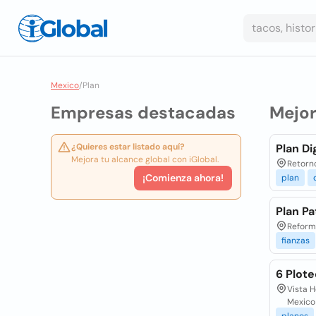
Mexico
/
Plan
Empresas destacadas
Mejo
¿Quieres estar listado aquí?
Plan Di
Mejora tu alcance global con iGlobal.
Retorno
¡Comienza ahora!
plan
Plan Pa
Reforma
fianzas
6 Plote
Vista H
Mexico