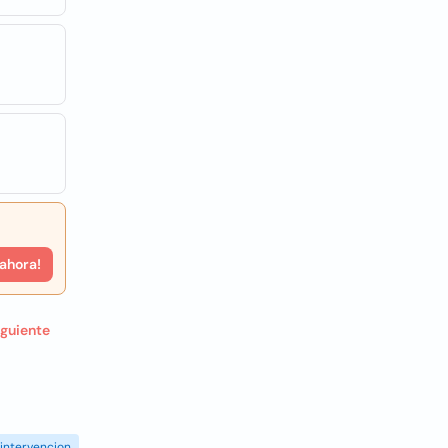
 ahora!
iguiente
intervencion