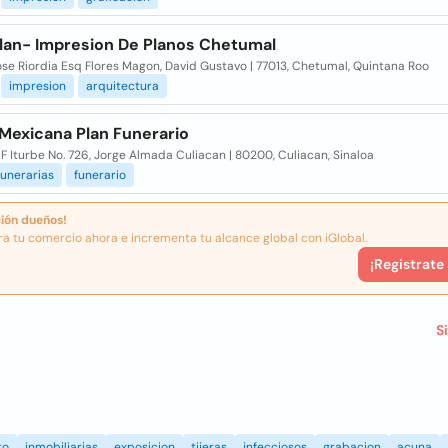
lan- Impresion De Planos Chetumal
se Riordia Esq Flores Magon, David Gustavo | 77013, Chetumal, Quintana Roo
impresion
arquitectura
Mexicana Plan Funerario
 Iturbe No. 726, Jorge Almada Culiacan | 80200, Culiacan, Sinaloa
funerarias
funerario
ión dueños!
ra tu comercio ahora e incrementa tu alcance global con iGlobal.
¡Registrate
S
to
inmobiliarias
exposicion
tijeras
infecciosos
grabacion
acuna