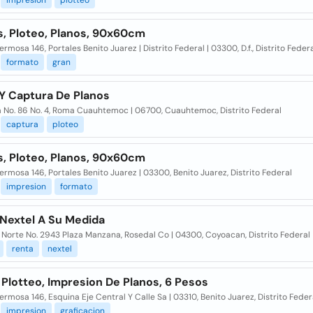
impresion
plotteo
s, Ploteo, Planos, 90x60cm
ermosa 146, Portales Benito Juarez | Distrito Federal | 03300, D.f., Distrito Fede
formato
gran
 Y Captura De Planos
 No. 86 No. 4, Roma Cuauhtemoc | 06700, Cuauhtemoc, Distrito Federal
captura
ploteo
s, Ploteo, Planos, 90x60cm
ermosa 146, Portales Benito Juarez | 03300, Benito Juarez, Distrito Federal
impresion
formato
 Nextel A Su Medida
l Norte No. 2943 Plaza Manzana, Rosedal Co | 04300, Coyoacan, Distrito Federal
renta
nextel
 Plotteo, Impresion De Planos, 6 Pesos
ermosa 146, Esquina Eje Central Y Calle Sa | 03310, Benito Juarez, Distrito Feder
impresion
graficacion