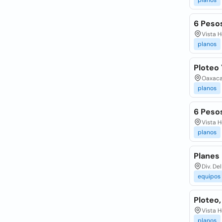
planos
6 Peso
Vista H
planos
Ploteo
Oaxaca
planos
6 Peso
Vista H
planos
Planes
Div. De
equipos
Ploteo,
Vista H
planos