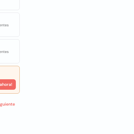
entes
entes
 ahora!
iguiente