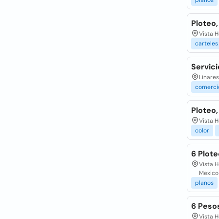
planos
Ploteo,
Vista H
carteles
Servici
Linares
comerci
Ploteo,
Vista H
color
6 Plote
Vista H
Mexico
planos
6 Peso
Vista H