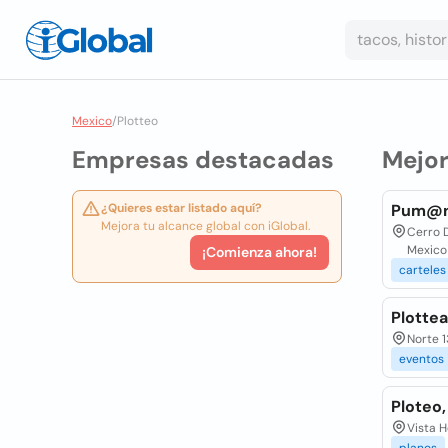
Mexico
/
Plotteo
Empresas destacadas
Mejo
¿Quieres estar listado aquí?
Pum@ne
Mejora tu alcance global con iGlobal.
Cerro D
Mexico
¡Comienza ahora!
carteles
Plotte
Norte 1
eventos
Ploteo,
Vista H