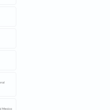
eral
ral Mexico