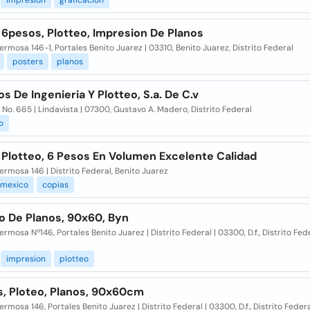
impresion
graficacion
 6pesos, Plotteo, Impresion De Planos
ermosa 146-1, Portales Benito Juarez | 03310, Benito Juarez, Distrito Federal
posters
planos
os De Ingenieria Y Plotteo, S.a. De C.v
 No. 665 | Lindavista | 07300, Gustavo A. Madero, Distrito Federal
o
 Plotteo, 6 Pesos En Volumen Excelente Calidad
ermosa 146 | Distrito Federal, Benito Juarez
mexico
copias
o De Planos, 90x60, Byn
ermosa Nº146, Portales Benito Juarez | Distrito Federal | 03300, D.f., Distrito Fed
impresion
plotteo
s, Ploteo, Planos, 90x60cm
ermosa 146, Portales Benito Juarez | Distrito Federal | 03300, D.f., Distrito Fede