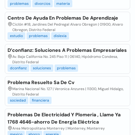
problemas
divorcios
materia
Centro De Ayuda En Problemas De Aprendizaje
Ciclón #18, Jardines Del Pedregal Alvaro Obregon | 01900, Alvaro
Obregon, Distrito Federal
estudio
problemas
dislexia
D’confianz: Soluciones A Problemas Empresariales
Av. Baja California No. 245 Piso 11 | 06140, Hipódromo Condesa,
Distrito Federal
dconfianz
soluciones
problemas
Problema Resuelto Sa De Cv
Marina Nacional No. 127 | Veronica Anzures | 11300, Miguel Hidalgo,
Distrito Federal
sociedad
financiera
Problemas De Electricidad Y Plomeria , Llame Ya
1768 4646-ahorro De Energía Eléctrica
Area Metropolitana Monterrey | Monterrey, Monterrey
mexico
ahorro
energia