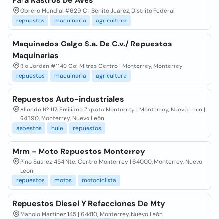
Para Rastros De Aves
Obrero Mundial #629 C | Benito Juarez, Distrito Federal
repuestos
maquinaria
agricultura
Maquinados Galgo S.a. De C.v./ Repuestos
Maquinarias
Rio Jordan #1140 Col Mitras Centro | Monterrey, Monterrey
repuestos
maquinaria
agricultura
Repuestos Auto-industriales
Allende Nº 117, Emiliano Zapata Monterrey | Monterrey, Nuevo Leon |
64390, Monterrey, Nuevo León
asbestos
hule
repuestos
Mrm - Moto Repuestos Monterrey
Pino Suarez 454 Nte, Centro Monterrey | 64000, Monterrey, Nuevo
Leon
repuestos
motos
motociclista
Repuestos Diesel Y Refacciones De Mty
Manolo Martinez 145 | 64410, Monterrey, Nuevo León