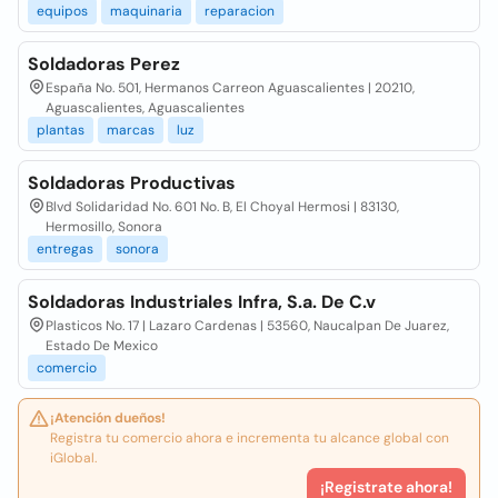
equipos
maquinaria
reparacion
Soldadoras Perez
España No. 501, Hermanos Carreon Aguascalientes | 20210,
Aguascalientes, Aguascalientes
plantas
marcas
luz
Soldadoras Productivas
Blvd Solidaridad No. 601 No. B, El Choyal Hermosi | 83130,
Hermosillo, Sonora
entregas
sonora
Soldadoras Industriales Infra, S.a. De C.v
Plasticos No. 17 | Lazaro Cardenas | 53560, Naucalpan De Juarez,
Estado De Mexico
comercio
¡Atención dueños!
Registra tu comercio ahora e incrementa tu alcance global con
iGlobal.
¡Registrate ahora!