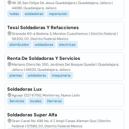
46 28, San Felipe De Jesus Guadalajara | Guadalajara, Jalisco |
44380, Guadalajara, Jalisco
todas
soldadoras
reparacion
Tessi Soldadoras Y Refacciones
Granada 60-a Bodona 3, Morelos Cuauhtemoc | Distrito Federal |
06200, D.f., Distrito Federal Mexico
distribuidor
soldadoras
electricas
Renta De Soldadoras Y Servicios
Mariano Otero No. 550, Jardines Del Bosque Guadal | Guadalajara,
Jalisco | 44520, Guadalajara, Jalisco
plantas
soldadoras
maquinaria
Soldadoras Lux
Aguaje 1227 67150, Monterrey, Nuevo León
Servicios
locales
Herreros
Soldadoras Super Alfa
Gran Canal No. 686 No. 4 7, Ampl Casas Aleman Gus | Distrito
Federal | 07580, D.f., Distrito Federal Mexico