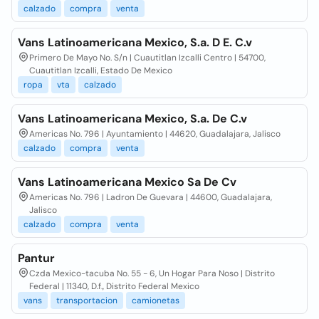
calzado
compra
venta
Vans Latinoamericana Mexico, S.a. D E. C.v
Primero De Mayo No. S/n | Cuautitlan Izcalli Centro | 54700,
Cuautitlan Izcalli, Estado De Mexico
ropa
vta
calzado
Vans Latinoamericana Mexico, S.a. De C.v
Americas No. 796 | Ayuntamiento | 44620, Guadalajara, Jalisco
calzado
compra
venta
Vans Latinoamericana Mexico Sa De Cv
Americas No. 796 | Ladron De Guevara | 44600, Guadalajara,
Jalisco
calzado
compra
venta
Pantur
Czda Mexico-tacuba No. 55 - 6, Un Hogar Para Noso | Distrito
Federal | 11340, D.f., Distrito Federal Mexico
vans
transportacion
camionetas