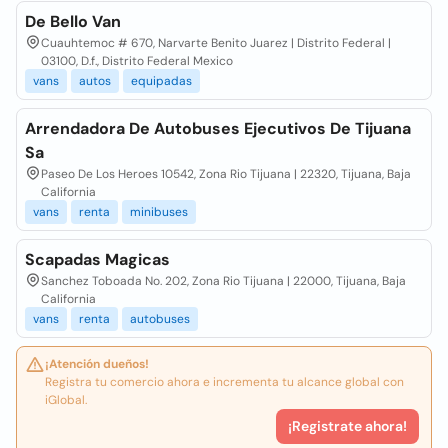
De Bello Van
Cuauhtemoc # 670, Narvarte Benito Juarez | Distrito Federal |
03100, D.f., Distrito Federal Mexico
vans
autos
equipadas
Arrendadora De Autobuses Ejecutivos De Tijuana
Sa
Paseo De Los Heroes 10542, Zona Rio Tijuana | 22320, Tijuana, Baja
California
vans
renta
minibuses
Scapadas Magicas
Sanchez Toboada No. 202, Zona Rio Tijuana | 22000, Tijuana, Baja
California
vans
renta
autobuses
¡Atención dueños!
Registra tu comercio ahora e incrementa tu alcance global con
iGlobal.
¡Registrate ahora!