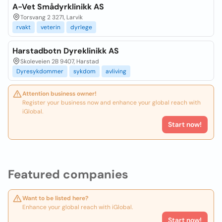
A-Vet Smådyrklinikk AS
Torsvang 2 3271, Larvik
rvakt
veterin
dyrlege
Harstadbotn Dyreklinikk AS
Skoleveien 2B 9407, Harstad
Dyresykdommer
sykdom
avliving
Attention business owner!
Register your business now and enhance your global reach with
iGlobal.
Start now!
Featured companies
Want to be listed here?
Enhance your global reach with iGlobal.
Start now!