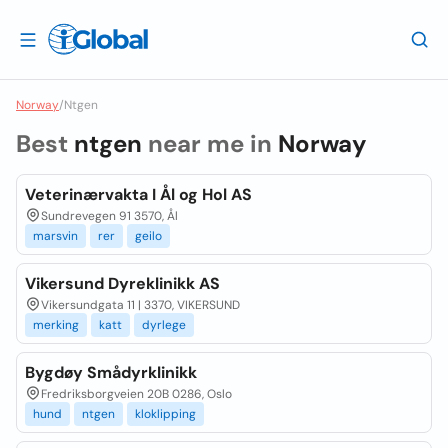
Norway
/
Ntgen
Best
ntgen
near me in
Norway
Veterinærvakta I Ål og Hol AS
Sundrevegen 91 3570, Ål
marsvin
rer
geilo
Vikersund Dyreklinikk AS
Vikersundgata 11 | 3370, VIKERSUND
merking
katt
dyrlege
Bygdøy Smådyrklinikk
Fredriksborgveien 20B 0286, Oslo
hund
ntgen
kloklipping