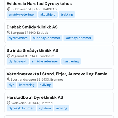
Evidensia Harstad Dyresykehus
Klubbveien 14 | 9406, HARSTAD
smådyrveterinær
akutthjelp
trekking
Drøbak Smådyrklinikk AS
Storgata 37 1440, Drøbak
dyresykdom
hundesykdommer
kattesykdommer
Strinda Smådyrklinikk AS
Vegamot 3 | 7049, Trondheim
dyrlegevakt
smådyrveterinær
kastrering
Veterinærvakta i Stord, Fitjar, Austevoll og Bømlo
Svortlandsvegen 63 5430, Bremnes
dyr
kastrering
avliving
Harstadbotn Dyreklinikk AS
Skoleveien 2B 9407, Harstad
Dyresykdommer
sykdom
avliving