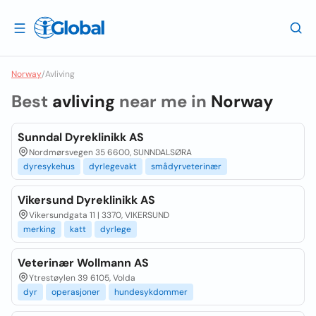
Norway
/
Avliving
Best
avliving
near me in
Norway
Sunndal Dyreklinikk AS
Nordmørsvegen 35 6600, SUNNDALSØRA
dyresykehus
dyrlegevakt
smådyrveterinær
Vikersund Dyreklinikk AS
Vikersundgata 11 | 3370, VIKERSUND
merking
katt
dyrlege
Veterinær Wollmann AS
Ytrestøylen 39 6105, Volda
dyr
operasjoner
hundesykdommer